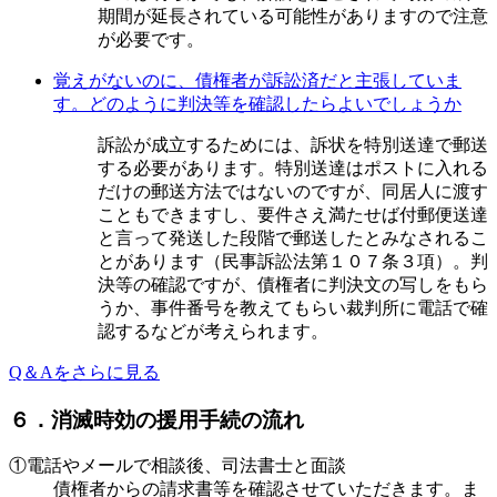
期間が延長されている可能性がありますので注意
が必要です。
覚えがないのに、債権者が訴訟済だと主張していま
す。どのように判決等を確認したらよいでしょうか
訴訟が成立するためには、訴状を特別送達で郵送
する必要があります。特別送達はポストに入れる
だけの郵送方法ではないのですが、同居人に渡す
こともできますし、要件さえ満たせば付郵便送達
と言って発送した段階で郵送したとみなされるこ
とがあります（民事訴訟法第１０７条３項）。判
決等の確認ですが、債権者に判決文の写しをもら
うか、事件番号を教えてもらい裁判所に電話で確
認するなどが考えられます。
Q＆Aをさらに見る
６．消滅時効の援用手続の流れ
①電話やメールで相談後、司法書士と面談
債権者からの請求書等を確認させていただきます。ま