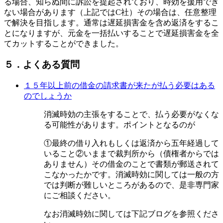
る場合、知らぬ間に訴訟を提起されており、時効を援用でき
ない場合があります（上記ではC社）その場合は、任意整理
で解決を目指します。通常は遅延損害金を含め返済をするこ
とになりますが、元金を一括払いすることで遅延損害金を全
てカットすることができました。
５．よくある質問
１５年以上前の借金の請求書が来たが払う必要はある
のでしょうか
消滅時効の主張をすることで、払う必要がなくな
る可能性があります。ポイントとなるのが
①最終の借り入れもしくは返済から五年経過して
いること②いままで裁判所から（債権者からでは
ありません）その借金のことで書類が郵送されて
こなかったかです。消滅時効に関しては一般の方
では判断が難しいところがあるので、是非専門家
にご相談ください。
なお消滅時効に関しては下記ブログを参照くださ